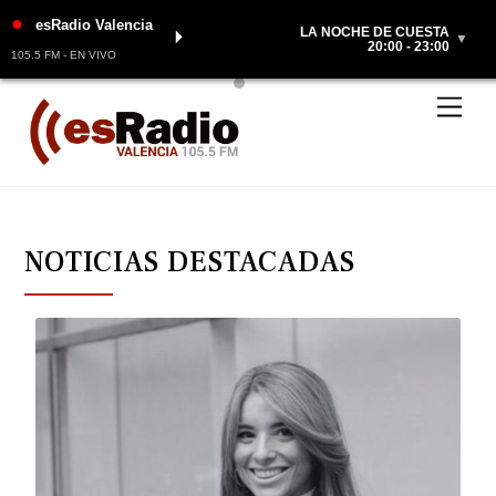
●
esRadio Valencia
LA NOCHE DE CUESTA
⏵
▼
20:00 - 23:00
105.5 FM - EN VIVO
Skip
Men
to
content
NOTICIAS DESTACADAS