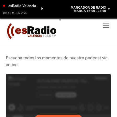
●
esRadio Valencia
MARCADOR DE RADIO
⏵
▼
MARCA 16:00 - 23:00
105.5 FM - EN VIVO
Skip
Men
to
content
Escucha todos los momentos de nuestro podcast vía
online.