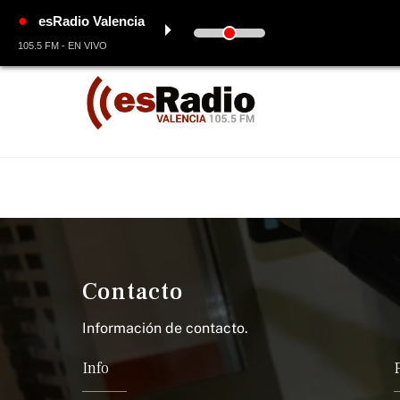
●
esRadio Valencia
⏵
105.5 FM - EN VIVO
Skip
to
content
Contacto
Información de contacto.
Info