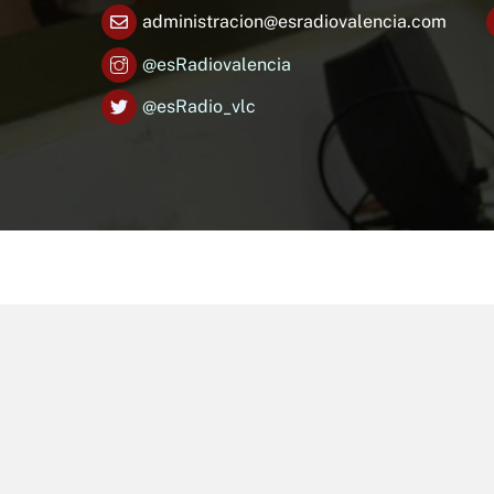
administracion@esradiovalencia.com
@esRadiovalencia
@esRadio_vlc