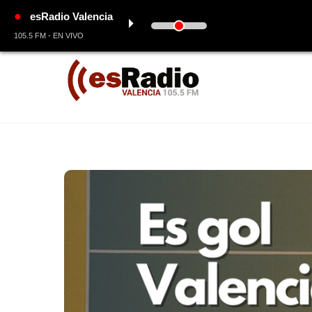
●
esRadio Valencia
⏵
105.5 FM - EN VIVO
Skip
to
content