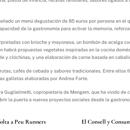
ina: platos de infancia, recetas familiares, sabores ligados
eñado un menú degustación de 85 euros por persona en el qu
apacidad de la gastronomía para activar la memoria, reforza
erpretadas con brioche y mayonesa, un bombón de acelga con
n habrá propuestas vegetales inspiradas en la cocina domé
erde y clóchinas, y una elaboración de carne basada en cabal
rutas, cafés de cebada y sabores tradicionales. Entre ellos
nas galletas elaboradas por Andrea Forte.
ra Guglielmetti, copropietaria de Mengem, que ha vivido de ce
brir la puerta a nuevos proyectos sociales desde la gastrono
 Volta a Peu Runners
El Consell y Consum