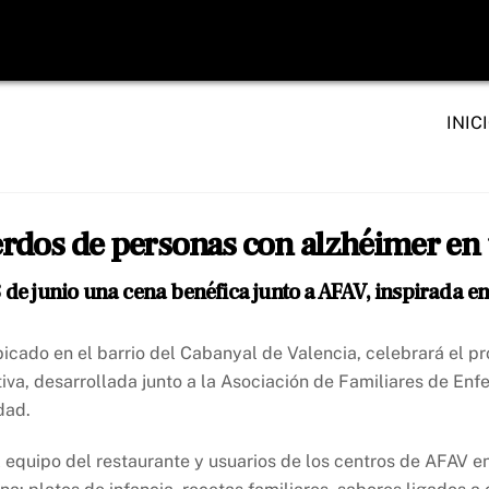
INIC
rdos de personas con alzhéimer en
8 de junio una cena benéfica junto a AFAV, inspirada 
icado en el barrio del Cabanyal de Valencia, celebrará el pró
tiva, desarrollada junto a la Asociación de Familiares de En
dad.
 equipo del restaurante y usuarios de los centros de AFAV e