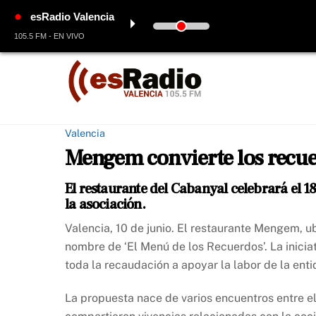
●
esRadio Valencia
⏵
105.5 FM - EN VIVO
Skip
to
content
Valencia
Mengem convierte los recue
El restaurante del Cabanyal celebrará el 1
la asociación.
Valencia, 10 de junio. El restaurante Mengem, ub
nombre de ‘El Menú de los Recuerdos’. La inicia
toda la recaudación a apoyar la labor de la enti
La propuesta nace de varios encuentros entre el