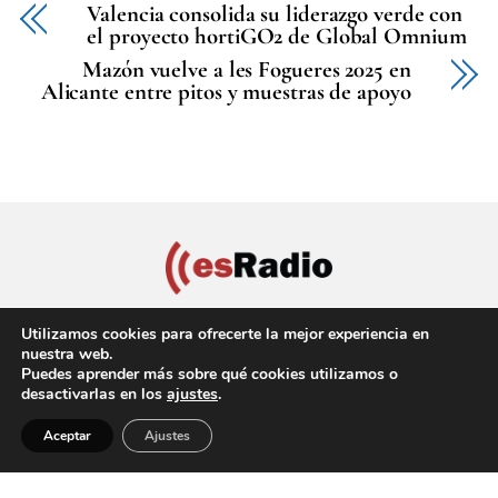
Valencia consolida su liderazgo verde con
el proyecto hortiGO2 de Global Omnium
Mazón vuelve a les Fogueres 2025 en
Alicante entre pitos y muestras de apoyo
Utilizamos cookies para ofrecerte la mejor experiencia en
nuestra web.
Puedes aprender más sobre qué cookies utilizamos o
Política de privacidad
Aviso Legal
Política de cookies
desactivarlas en los
ajustes
.
Back
Copyright © 2022 EsRadio Valencia, All Rights Reserved
Aceptar
Ajustes
To
Top