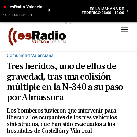
●
esRadio Valencia
ES LA MAÑANA DE
⏵
▼
FEDERICO 06:00 - 12:00
105.5 FM - EN VIVO
Skip
Men
to
content
Comunidad Valenciana
Tres heridos, uno de ellos de
gravedad, tras una colisión
múltiple en la N-340 a su paso
por Almassora
Los bomberos tuvieron que intervenir para
liberar a los ocupantes de los tres vehículos
siniestrados, que han sido evacuados a los
hospitales de Castellón y Vila-real