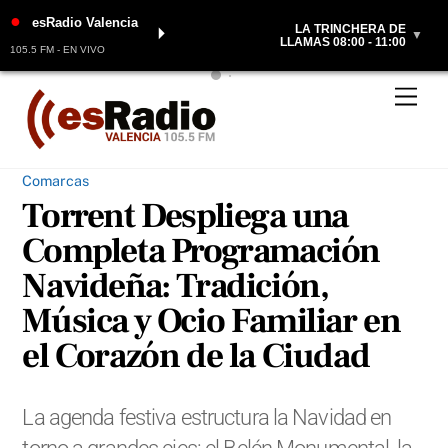
●
esRadio Valencia
LA TRINCHERA DE
⏵
▼
LLAMAS 08:00 - 11:00
105.5 FM - EN VIVO
Skip
Men
to
content
Comarcas
Torrent Despliega una
Completa Programación
Navideña: Tradición,
Música y Ocio Familiar en
el Corazón de la Ciudad
La agenda festiva estructura la Navidad en