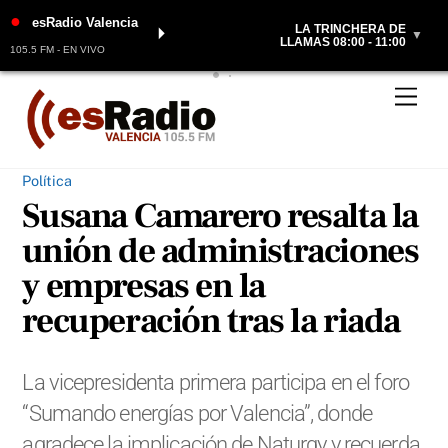
●
esRadio Valencia
LA TRINCHERA DE
⏵
▼
LLAMAS 08:00 - 11:00
105.5 FM - EN VIVO
Skip
Men
to
content
Política
Susana Camarero resalta la
unión de administraciones
y empresas en la
recuperación tras la riada
La vicepresidenta primera participa en el foro
“Sumando energías por Valencia”, donde
agradece la implicación de Naturgy y recuerda