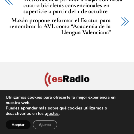
cuatro bicicletas convencionales en
superficie a partir del 1 de octubre
Mazón propone reformar el Estatut para
renombrar la AVL como “Acadèmia de la
Llengua Valenciana”
Utilizamos cookies para ofrecerte la mejor experiencia en
nuestra web.
Puedes aprender más sobre qué cookies utilizamos o
Política de privacidad
Aviso Legal
Política de cookies
desactivarlas en los
ajustes
.
Back
Copyright © 2022 EsRadio Valencia, All Rights Reserved
Aceptar
Ajustes
To
Top