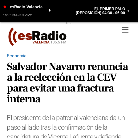
●
esRadio Valencia
EL PRIMER PALO
⏵
▼
(REPOSICIÓN) 04:30 - 06:00
105.5 FM - EN VIVO
Skip
Men
to
content
Economía
Salvador Navarro renuncia
a la reelección en la CEV
para evitar una fractura
interna
El presidente de la patronal valenciana da un
paso al lado tras la confirmación de la
candidatura de Vicente Lafuente y defiende