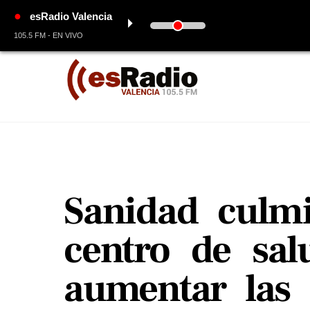
●
esRadio Valencia
⏵
105.5 FM - EN VIVO
Skip
to
content
Sanidad culmi
centro de sal
aumentar las 