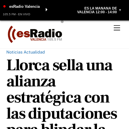
●
esRadio Valencia
ES LA MAÑANA DE
⏵
▼
VALENCIA 12:00 - 14:00
105.5 FM - EN VIVO
Skip
Men
to
content
Noticias Actualidad
Llorca sella una
alianza
estratégica con
las diputaciones