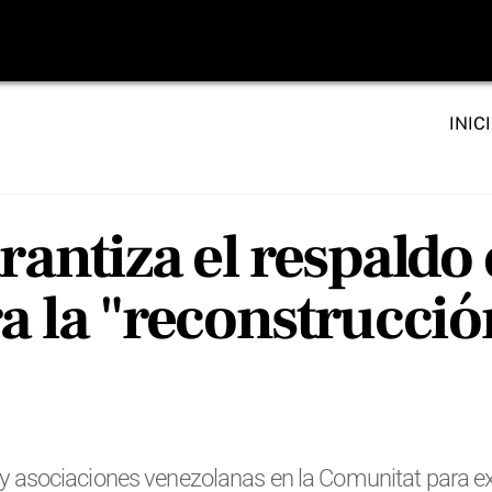
INIC
rantiza el respaldo 
ra la "reconstrucci
io y asociaciones venezolanas en la Comunitat para ex