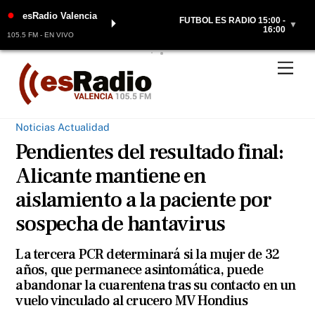
●
esRadio Valencia
FÚTBOL ES RADIO 15:00 -
⏵
▼
16:00
105.5 FM - EN VIVO
Skip
Men
to
content
Noticias Actualidad
Pendientes del resultado final:
Alicante mantiene en
aislamiento a la paciente por
sospecha de hantavirus
La tercera PCR determinará si la mujer de 32
años, que permanece asintomática, puede
abandonar la cuarentena tras su contacto en un
vuelo vinculado al crucero MV Hondius