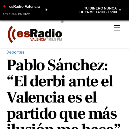
●
esRadio Valencia
TU DINERO NUNCA
⏵
▼
DUERME 14:00 - 15:00
105.5 FM - EN VIVO
Skip
Men
to
content
Deportes
Pablo Sánchez:
“El derbi ante el
Valencia es el
partido que más