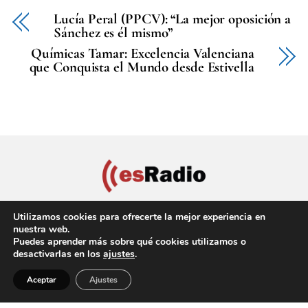
Lucía Peral (PPCV): “La mejor oposición a
Sánchez es él mismo”
Químicas Tamar: Excelencia Valenciana
que Conquista el Mundo desde Estivella
Utilizamos cookies para ofrecerte la mejor experiencia en
nuestra web.
Puedes aprender más sobre qué cookies utilizamos o
Política de privacidad
Aviso Legal
Política de cookies
desactivarlas en los
ajustes
.
Back
Copyright © 2022 EsRadio Valencia, All Rights Reserved
Aceptar
Ajustes
To
Top