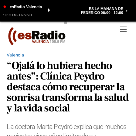
●
esRadio Valencia
ES LA MAÑANA DE
⏵
▼
FEDERICO 06:00 - 12:00
105.5 FM - EN VIVO
Skip
Men
to
content
Valencia
“Ojalá lo hubiera hecho
antes”: Clínica Peydro
destaca cómo recuperar la
sonrisa transforma la salud
y la vida social
La doctora Marta Peydró explica que muchos