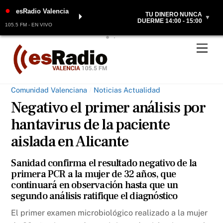
●
esRadio Valencia
TU DINERO NUNCA
⏵
▼
DUERME 14:00 - 15:00
105.5 FM - EN VIVO
Skip
Men
to
content
Comunidad Valenciana
/
Noticias Actualidad
Negativo el primer análisis por
hantavirus de la paciente
aislada en Alicante
Sanidad confirma el resultado negativo de la
primera PCR a la mujer de 32 años, que
continuará en observación hasta que un
segundo análisis ratifique el diagnóstico
El primer examen microbiológico realizado a la mujer