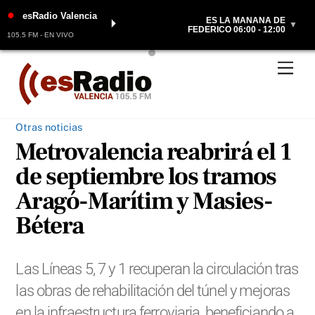
●
esRadio Valencia
ES LA MAÑANA DE
⏵
▼
FEDERICO 06:00 - 12:00
105.5 FM - EN VIVO
Skip
Men
to
content
Otras noticias
Metrovalencia reabrirá el 1
de septiembre los tramos
Aragó-Marítim y Masies-
Bétera
Las Líneas 5, 7 y 1 recuperan la circulación tras
las obras de rehabilitación del túnel y mejoras
en la infraestructura ferroviaria, beneficiando a