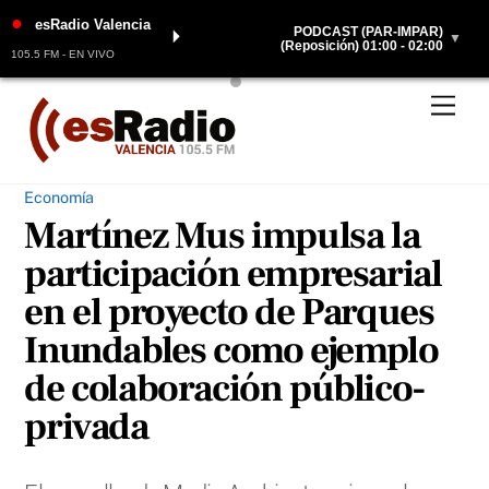
●
esRadio Valencia
PODCAST (PAR-IMPAR)
⏵
▼
(Reposición) 01:00 - 02:00
105.5 FM - EN VIVO
Skip
Men
to
content
Economía
Martínez Mus impulsa la
participación empresarial
en el proyecto de Parques
Inundables como ejemplo
de colaboración público-
privada