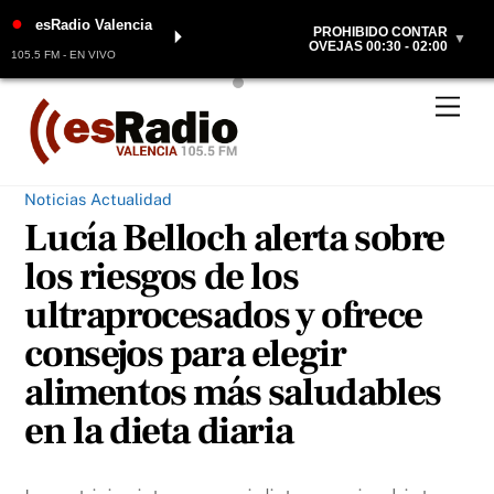
●
esRadio Valencia
PROHIBIDO CONTAR
⏵
▼
OVEJAS 00:30 - 02:00
105.5 FM - EN VIVO
Skip
Men
to
content
Noticias Actualidad
Lucía Belloch alerta sobre
los riesgos de los
ultraprocesados y ofrece
consejos para elegir
alimentos más saludables
en la dieta diaria