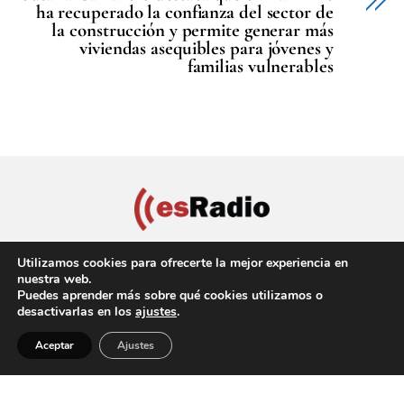
ha recuperado la confianza del sector de
la construcción y permite generar más
viviendas asequibles para jóvenes y
familias vulnerables
Utilizamos cookies para ofrecerte la mejor experiencia en
nuestra web.
Puedes aprender más sobre qué cookies utilizamos o
Política de privacidad
Aviso Legal
Política de cookies
desactivarlas en los
ajustes
.
Back
Copyright © 2022 EsRadio Valencia, All Rights Reserved
Aceptar
Ajustes
To
Top