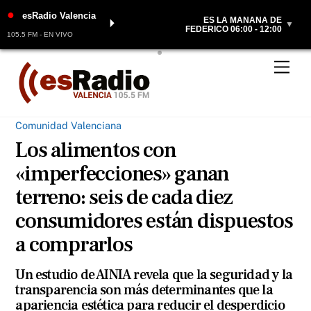
●
esRadio Valencia
ES LA MAÑANA DE
⏵
▼
FEDERICO 06:00 - 12:00
105.5 FM - EN VIVO
Skip
Men
to
content
Comunidad Valenciana
Los alimentos con
«imperfecciones» ganan
terreno: seis de cada diez
consumidores están dispuestos
a comprarlos
Un estudio de AINIA revela que la seguridad y la
transparencia son más determinantes que la
apariencia estética para reducir el desperdicio