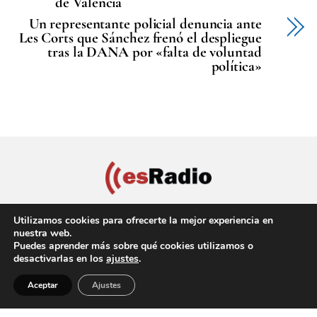
de Valencia
Un representante policial denuncia ante
Les Corts que Sánchez frenó el despliegue
tras la DANA por «falta de voluntad
política»
Utilizamos cookies para ofrecerte la mejor experiencia en
nuestra web.
Puedes aprender más sobre qué cookies utilizamos o
Política de privacidad
Aviso Legal
Política de cookies
desactivarlas en los
ajustes
.
Back
Copyright © 2022 EsRadio Valencia, All Rights Reserved
Aceptar
Ajustes
To
Top