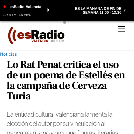
●
esRadio Valencia
ES LA MAÑANA DE FIN DE
⏵
▼
SEMANA 11:00 - 13:30
105.5 FM - EN VIVO
Skip
Men
to
content
Noticias
Lo Rat Penat critica el uso
de un poema de Estellés en
la campaña de Cerveza
Turia
La entidad cultural valenciana lamenta la
elección del autor por su vinculación al
pancatalanismo y propone figuras literarias