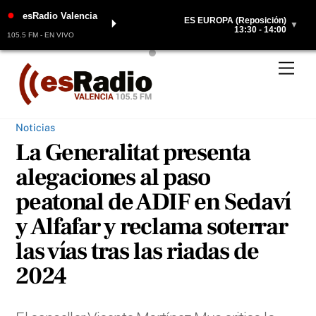
●
esRadio Valencia
ES EUROPA (Reposición)
⏵
▼
13:30 - 14:00
105.5 FM - EN VIVO
Skip
Men
to
content
Noticias
La Generalitat presenta
alegaciones al paso
peatonal de ADIF en Sedaví
y Alfafar y reclama soterrar
las vías tras las riadas de
2024