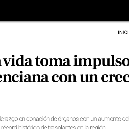
INIC
 vida toma impulso
enciana con un cre
derazgo en donación de órganos con un aumento del
écord histórico de trasplantes en la región