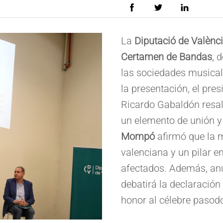
La
Diputació de Valènc
Certamen de Bandas
, 
las sociedades musicale
la presentación, el pre
Ricardo Gabaldón resal
un elemento de unión y
Mompó
afirmó que la m
valenciana y un pilar e
afectados. Además, anu
debatirá la declaració
honor al célebre pasodo