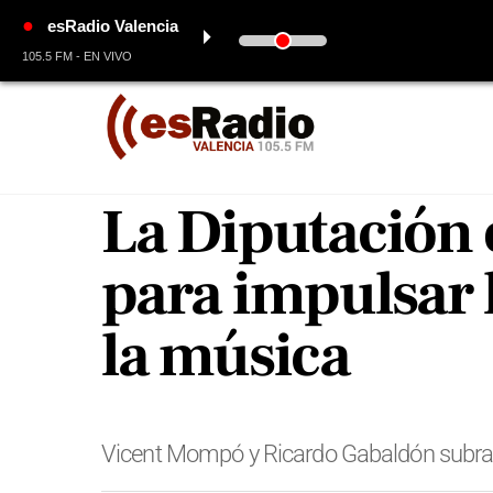
●
esRadio Valencia
⏵
105.5 FM - EN VIVO
Skip
to
content
La Diputación 
para impulsar 
la música
Vicent Mompó y Ricardo Gabaldón subrayan