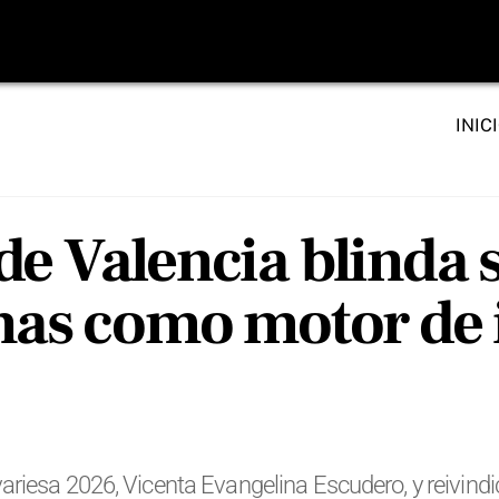
INIC
e Valencia blinda s
inas como motor de 
iesa 2026, Vicenta Evangelina Escudero, y reivindica