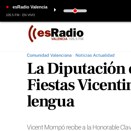
●
esRadio Valencia
⏵
105.5 FM - EN VIVO
Skip
to
content
Comunidad Valenciana
/
Noticias Actualidad
La Diputación d
Fiestas Vicent
lengua
Vicent Mompó recibe a la Honorable Clavar