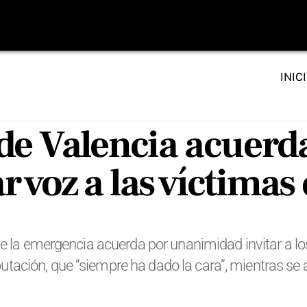
INIC
de Valencia acuerd
 voz a las víctimas
de la emergencia acuerda por unanimidad invitar a lo
ación, que “siempre ha dado la cara”, mientras se 