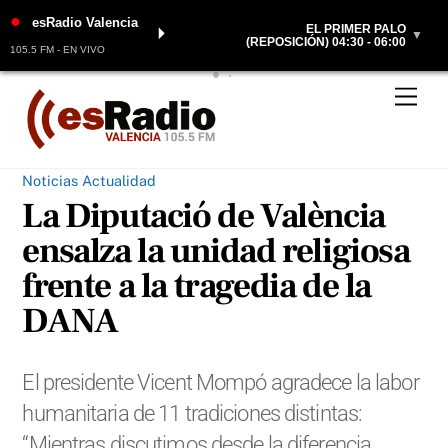
●
esRadio Valencia
EL PRIMER PALO
⏵
▼
(REPOSICIÓN) 04:30 - 06:00
105.5 FM - EN VIVO
Skip
Men
to
content
Noticias Actualidad
La Diputació de València
ensalza la unidad religiosa
frente a la tragedia de la
DANA
El presidente Vicent Mompó agradece la labor
humanitaria de 11 tradiciones distintas:
“Mientras discutimos desde la diferencia,