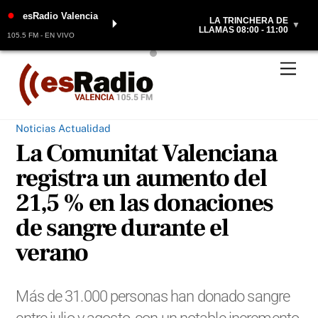
●
esRadio Valencia
LA TRINCHERA DE
⏵
▼
LLAMAS 08:00 - 11:00
105.5 FM - EN VIVO
Skip
Men
to
content
Noticias Actualidad
La Comunitat Valenciana
registra un aumento del
21,5 % en las donaciones
de sangre durante el
verano
Más de 31.000 personas han donado sangre