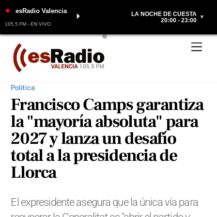
●
esRadio Valencia
LA NOCHE DE CUESTA
⏵
▼
20:00 - 23:00
105.5 FM - EN VIVO
Skip
Men
to
content
Política
Francisco Camps garantiza
la "mayoría absoluta" para
2027 y lanza un desafío
total a la presidencia de
Llorca
El expresidente asegura que la única vía para