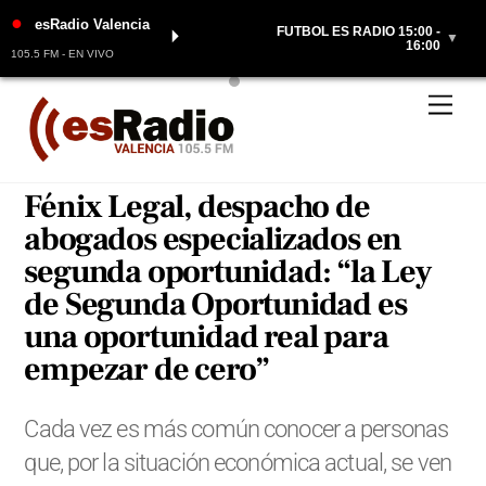
●
esRadio Valencia
FÚTBOL ES RADIO 15:00 -
⏵
▼
16:00
105.5 FM - EN VIVO
Skip
Men
to
content
Fénix Legal, despacho de
abogados especializados en
segunda oportunidad: “la Ley
de Segunda Oportunidad es
una oportunidad real para
empezar de cero”
Cada vez es más común conocer a personas
que, por la situación económica actual, se ven