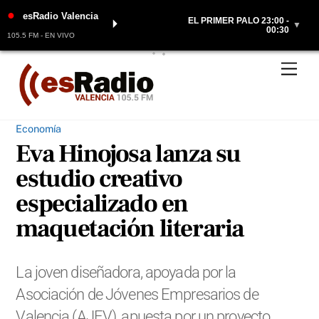
●
esRadio Valencia
EL PRIMER PALO 23:00 -
⏵
▼
00:30
105.5 FM - EN VIVO
Skip
Men
to
content
Economía
Eva Hinojosa lanza su
estudio creativo
especializado en
maquetación literaria
La joven diseñadora, apoyada por la
Asociación de Jóvenes Empresarios de
Valencia (AJEV), apuesta por un proyecto