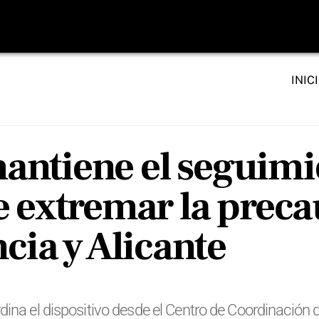
INIC
ntiene el seguimi
e extremar la preca
ncia y Alicante
ina el dispositivo desde el Centro de Coordinación d