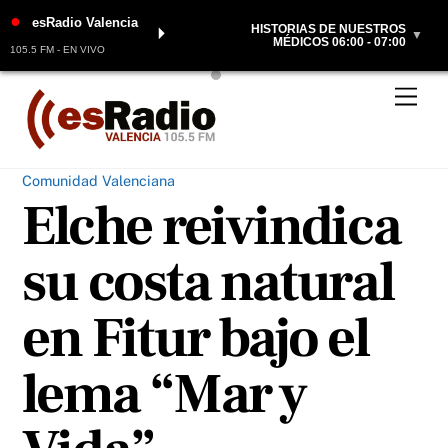
●
esRadio Valencia
HISTORIAS DE NUESTROS
⏵
▼
MÉDICOS 06:00 - 07:00
105.5 FM - EN VIVO
Skip
Men
to
content
Comunidad Valenciana
Elche reivindica
su costa natural
en Fitur bajo el
lema “Mar y