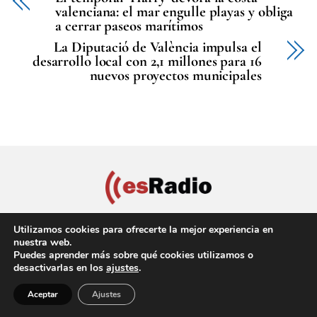
valenciana: el mar engulle playas y obliga
a cerrar paseos marítimos
La Diputació de València impulsa el
desarrollo local con 2,1 millones para 16
nuevos proyectos municipales
Utilizamos cookies para ofrecerte la mejor experiencia en
nuestra web.
Puedes aprender más sobre qué cookies utilizamos o
Política de privacidad
Aviso Legal
Política de cookies
desactivarlas en los
ajustes
.
Back
Copyright © 2022 EsRadio Valencia, All Rights Reserved
Aceptar
Ajustes
To
Top