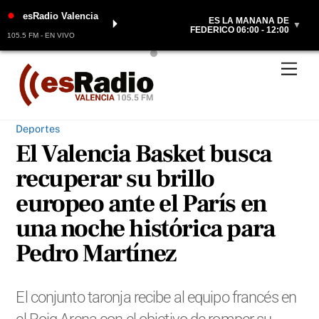
●
esRadio Valencia
ES LA MAÑANA DE
⏵
▼
FEDERICO 06:00 - 12:00
105.5 FM - EN VIVO
Skip
Men
to
content
Deportes
El Valencia Basket busca
recuperar su brillo
europeo ante el París en
una noche histórica para
Pedro Martínez
El conjunto taronja recibe al equipo francés en