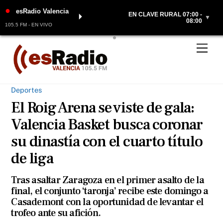
●
esRadio Valencia
EN CLAVE RURAL 07:00 -
⏵
▼
08:00
105.5 FM - EN VIVO
Skip
Men
to
content
Deportes
El Roig Arena se viste de gala:
Valencia Basket busca coronar
su dinastía con el cuarto título
de liga
Tras asaltar Zaragoza en el primer asalto de la
final, el conjunto ‘taronja’ recibe este domingo a
Casademont con la oportunidad de levantar el
trofeo ante su afición.