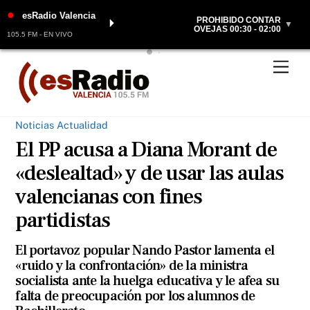
●
esRadio Valencia
PROHIBIDO CONTAR
⏵
▼
OVEJAS 00:30 - 02:00
105.5 FM - EN VIVO
Skip
Men
to
content
Noticias Actualidad
El PP acusa a Diana Morant de
«deslealtad» y de usar las aulas
valencianas con fines
partidistas
El portavoz popular Nando Pastor lamenta el
«ruido y la confrontación» de la ministra
socialista ante la huelga educativa y le afea su
falta de preocupación por los alumnos de