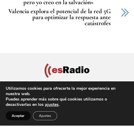
pero yo creo en la salvación»
Valencia explora el potencial de la red 5G
para optimizar la respuesta ante
catástrofes
Utilizamos cookies para ofrecerte la mejor experiencia en
nuestra web.
Puedes aprender más sobre qué cookies utilizamos o
Política de privacidad
Aviso Legal
Política de cookies
desactivarlas en los
ajustes
.
Back
Copyright © 2022 EsRadio Valencia, All Rights Reserved
Aceptar
Ajustes
To
Top