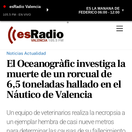
●
esRadio Valencia
ES LA MAÑANA DE
⏵
▼
FEDERICO 06:00 - 12:00
105.5 FM - EN VIVO
Skip
Men
to
content
Noticias Actualidad
El Oceanogràfic investiga la
muerte de un rorcual de
6,5 toneladas hallado en el
Náutico de Valencia
Un equipo de veterinarios realiza la necropsia a
un ejemplar hembra de casi nueve metros
para determinar las causas de su fallecimiento