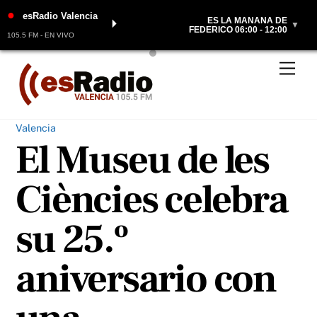
●
esRadio Valencia
ES LA MAÑANA DE
⏵
▼
FEDERICO 06:00 - 12:00
105.5 FM - EN VIVO
Skip
Men
to
content
Valencia
El Museu de les
Ciències celebra
su 25.º
aniversario con