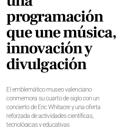
una
programación
que une música,
innovación y
divulgación
El emblemático museo valenciano
conmemora su cuarto de siglo con un
concierto de Eric Whitacre y una oferta
reforzada de actividades científicas,
tecnológicas y educativas