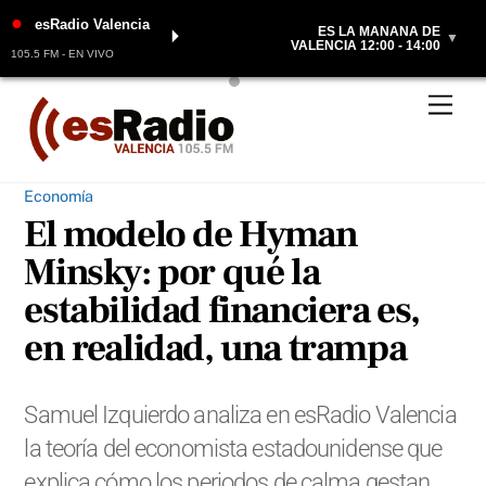
●
esRadio Valencia
ES LA MAÑANA DE
⏵
▼
VALENCIA 12:00 - 14:00
105.5 FM - EN VIVO
Skip
Men
to
content
Economía
El modelo de Hyman
Minsky: por qué la
estabilidad financiera es,
en realidad, una trampa
Samuel Izquierdo analiza en esRadio Valencia
la teoría del economista estadounidense que
explica cómo los periodos de calma gestan