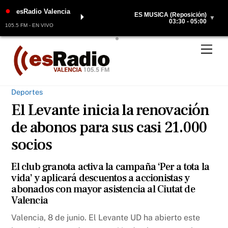
●
esRadio Valencia
ES MÚSICA (Reposición)
⏵
▼
03:30 - 05:00
105.5 FM - EN VIVO
Skip
Men
to
content
Deportes
El Levante inicia la renovación
de abonos para sus casi 21.000
socios
El club granota activa la campaña ‘Per a tota la
vida’ y aplicará descuentos a accionistas y
abonados con mayor asistencia al Ciutat de
Valencia
Valencia, 8 de junio. El Levante UD ha abierto este