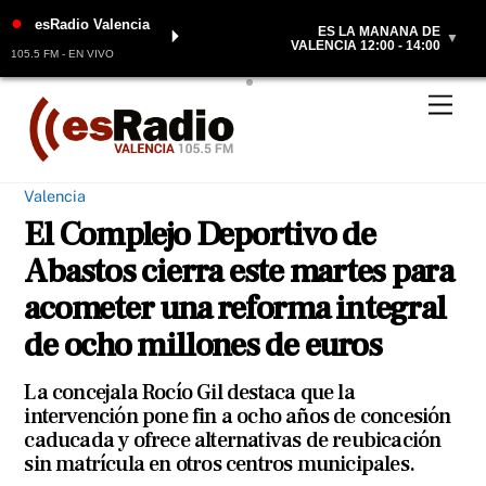
●
esRadio Valencia
ES LA MAÑANA DE
⏵
▼
VALENCIA 12:00 - 14:00
105.5 FM - EN VIVO
Skip
Men
to
content
Valencia
El Complejo Deportivo de
Abastos cierra este martes para
acometer una reforma integral
de ocho millones de euros
La concejala Rocío Gil destaca que la
intervención pone fin a ocho años de concesión
caducada y ofrece alternativas de reubicación
sin matrícula en otros centros municipales.