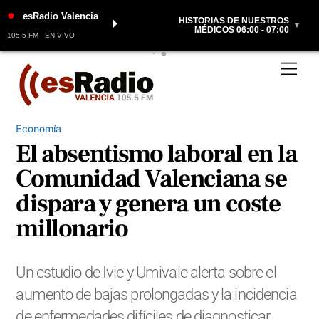
●
esRadio Valencia
HISTORIAS DE NUESTROS
⏵
▼
MÉDICOS 06:00 - 07:00
105.5 FM - EN VIVO
Skip
Men
to
content
Economía
El absentismo laboral en la
Comunidad Valenciana se
dispara y genera un coste
millonario
Un estudio de Ivie y Umivale alerta sobre el
aumento de bajas prolongadas y la incidencia
de enfermedades difíciles de diagnosticar