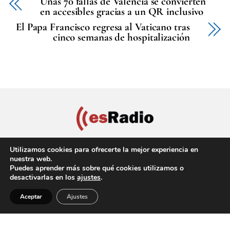
Unas 70 fallas de València se convierten
en accesibles gracias a un QR inclusivo
El Papa Francisco regresa al Vaticano tras
cinco semanas de hospitalización
Utilizamos cookies para ofrecerte la mejor experiencia en
nuestra web.
Puedes aprender más sobre qué cookies utilizamos o
Política de privacidad
Aviso Legal
Política de cookies
desactivarlas en los
ajustes
.
Back
Copyright © 2022 EsRadio Valencia, All Rights Reserved
Aceptar
Ajustes
To
Top