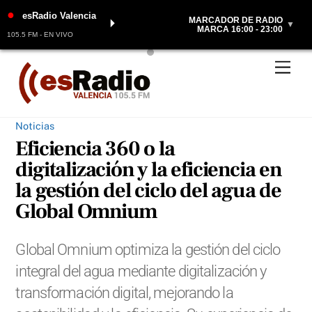
●
esRadio Valencia
MARCADOR DE RADIO
⏵
▼
MARCA 16:00 - 23:00
105.5 FM - EN VIVO
Skip
Men
to
content
Noticias
Eficiencia 360 o la
digitalización y la eficiencia en
la gestión del ciclo del agua de
Global Omnium
Global Omnium optimiza la gestión del ciclo
integral del agua mediante digitalización y
transformación digital, mejorando la