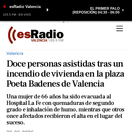
●
esRadio Valencia
EL PRIMER PALO
⏵
▼
(REPOSICIÓN) 04:30 - 06:00
105.5 FM - EN VIVO
Skip
Men
to
content
Valencia
Doce personas asistidas tras un
incendio de vivienda en la plaza
Poeta Badenes de Valencia
Una mujer de 66 años ha sido evacuada al
Hospital La Fe con quemaduras de segundo
grado e inhalación de humo, mientras que otros
once afectados recibieron el alta en el lugar del
suceso.