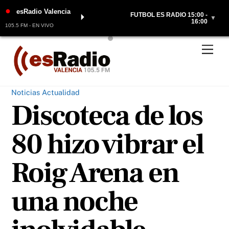
●
esRadio Valencia
FÚTBOL ES RADIO 15:00 -
⏵
▼
16:00
105.5 FM - EN VIVO
Skip
Men
to
content
Noticias Actualidad
Discoteca de los
80 hizo vibrar el
Roig Arena en
una noche