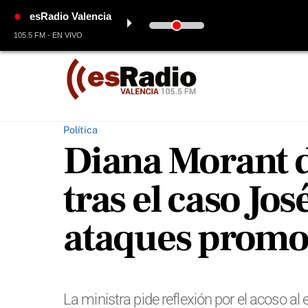
●
esRadio Valencia
⏵
105.5 FM - EN VIVO
Skip
to
content
Política
Diana Morant 
tras el caso Jos
ataques promov
La ministra pide reflexión por el acoso 