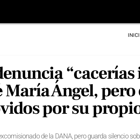
INIC
denuncia “cacerías
é María Ángel, pero 
idos por su propio
al excomisionado de la DANA, pero guarda silencio so