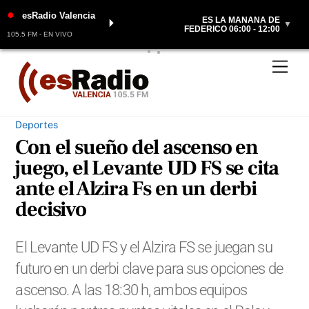
●
esRadio Valencia
ES LA MAÑANA DE
⏵
▼
FEDERICO 06:00 - 12:00
105.5 FM - EN VIVO
Skip
Men
to
content
Deportes
Con el sueño del ascenso en
juego, el Levante UD FS se cita
ante el Alzira Fs en un derbi
decisivo
El Levante UD FS y el Alzira FS se juegan su
futuro en un derbi clave para sus opciones de
ascenso. A las 18:30 h, ambos equipos