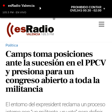
●
esRadio Valencia
PROHIBIDO CONTAR
⏵
▼
OVEJAS 00:30 - 02:00
105.5 FM - EN VIVO
Skip
Men
to
content
Política
Camps toma posiciones
ante la sucesión en el PPCV
y presiona para un
congreso abierto a toda la
militancia
El entorno del expresident reclama un proceso