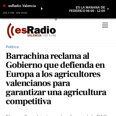
●
esRadio Valencia
ES LA MAÑANA DE
⏵
▼
FEDERICO 06:00 - 12:00
105.5 FM - EN VIVO
Skip
Men
to
content
Política
Barrachina reclama al
Gobierno que defienda en
Europa a los agricultores
valencianos para
garantizar una agricultura
competitiva